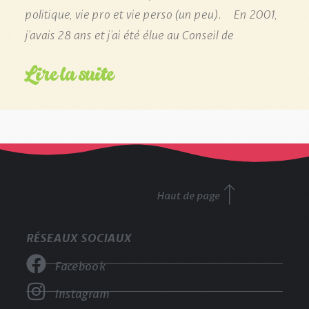
politique, vie pro et vie perso (un peu). En 2001,
j’avais 28 ans et j’ai été élue au Conseil de
Lire la suite
Haut de page
RÉSEAUX SOCIAUX
Facebook
Instagram